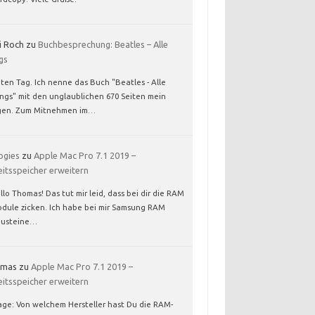
i Roch
zu
Buchbesprechung: Beatles – Alle
gs
ten Tag. Ich nenne das Buch "Beatles - Alle
ngs" mit den unglaublichen 670 Seiten mein
gen. Zum Mitnehmen im…
ogies
zu
Apple Mac Pro 7.1 2019 –
eitsspeicher erweitern
llo Thomas! Das tut mir leid, dass bei dir die RAM
dule zicken. Ich habe bei mir Samsung RAM
usteine…
omas
zu
Apple Mac Pro 7.1 2019 –
eitsspeicher erweitern
age: Von welchem Hersteller hast Du die RAM-