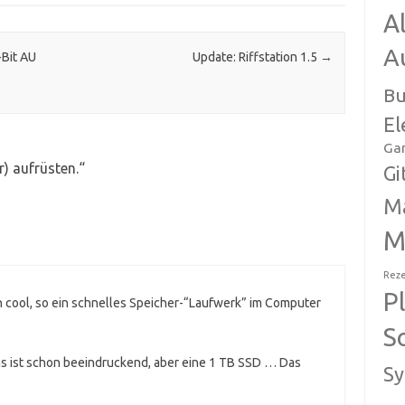
A
A
-Bit AU
Update: Riffstation 1.5
→
Bu
El
Ga
) aufrüsten.
“
Gi
M
M
Reze
P
 cool, so ein schnelles Speicher-“Laufwerk” im Computer
S
as ist schon beeindruckend, aber eine 1 TB SSD … Das
Sy