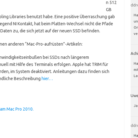
n 512
ddr
GB
Ha
pling Libraries benutzt habe. Eine positive Überraschung gab
un
iegend NI Kontakt, hat beim Platten-Wechsel nicht die Pfade
On
-Daten zu, die sich jetzt auf der neuen SSD befinden.
ve
inen anderen “Mac-Pro-aufrüsten”-Artikeln:
Ach
chwindigkeitseinbußen bei SSDs nach längerem
Ha
ell mit Hilfe des Terminals erfolgen. Apple hat TRIM für
mi
rden, im System deaktiviert. Anleitungen dazu finden sich
La
ändliche Beschreibung
hier…
Uw
Ja
 am Mac Pro 2010.
ddr
Ha