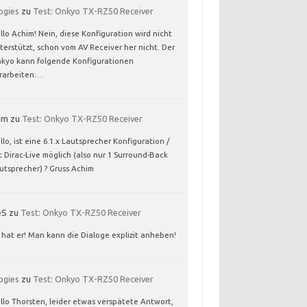
ogies
zu
Test: Onkyo TX-RZ50 Receiver
llo Achim! Nein, diese Konfiguration wird nicht
terstützt, schon vom AV Receiver her nicht. Der
kyo kann folgende Konfigurationen
rarbeiten:…
im
zu
Test: Onkyo TX-RZ50 Receiver
llo, ist eine 6.1.x Lautsprecher Konfiguration /
t Dirac-Live möglich (also nur 1 Surround-Back
utsprecher) ? Gruss Achim
eS
zu
Test: Onkyo TX-RZ50 Receiver
 hat er! Man kann die Dialoge explizit anheben!
ogies
zu
Test: Onkyo TX-RZ50 Receiver
llo Thorsten, leider etwas verspätete Antwort,