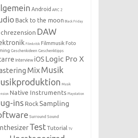
llgemein
Android
ARC 2
udio
Back to the moon
Black Friday
DAW
chrezension
ektronik
Filmmusik
Foto
Filmkritik
ming
Geschenkideen
Geschenktipps
Logic Pro X
tarre
iOS
Interview
Musik
Mix
astering
usikproduktion
Musik
Native Instruments
nsion
Playstation
lug-ins
Sampling
Rock
oftware
Surround Sound
Test
nthesizer
Tutorial
TV