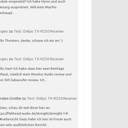
dule eingesetzt? Ich habe Hynix und auch
msung ausprobiert. Will mein MacPro
berhaupt…
ogies
zu
Test: Onkyo TX-RZ50 Receiver
llo Thorsten, danke, schaue ich mir an! :)
ogies
zu
Test: Onkyo TX-RZ50 Receiver
llo Uwe! Ich habe dazu hier zwei Beiträge
rfasst, nämlich mein Monitor Audio review und
in SVS Subwoofer review. Ich…
rsten Grothe
zu
Test: Onkyo TX-RZ50 Receiver
 Uwe, schau dir mal diese hier an:
tps://fishhead-audio.de/streight/streight-1-8-
/#uebersicht Dazu habe ich hier im Forum auch
nen sehr ausführlichen Bericht…