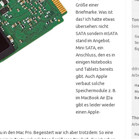
Größe einer
Briefmarke. Was ist
das? Ich hatte etwas
Ton
übersehen: nicht
Son
SATA sondern mSATA
Gu
stand im Angebot.
So
Mini-SATA, ein
Ei
Anschluss, den es in
einigen Notebooks
ddr
und Tablets bereits
Arb
gibt. Auch Apple
verbaut solche
Ha
Speichermodule z. B.
Mo
im MacBook Air (Da
Ba
gibt es leider wieder
einen Apple-
Th
Arb
u in den Mac Pro. Begeistert war ich aber trotzdem: So eine
Fr