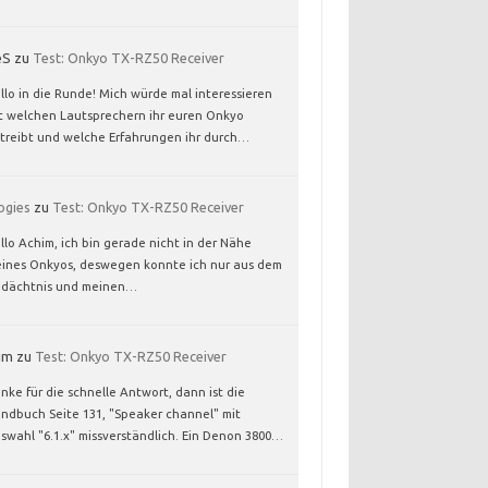
eS
zu
Test: Onkyo TX-RZ50 Receiver
llo in die Runde! Mich würde mal interessieren
t welchen Lautsprechern ihr euren Onkyo
treibt und welche Erfahrungen ihr durch…
ogies
zu
Test: Onkyo TX-RZ50 Receiver
llo Achim, ich bin gerade nicht in der Nähe
ines Onkyos, deswegen konnte ich nur aus dem
dächtnis und meinen…
im
zu
Test: Onkyo TX-RZ50 Receiver
nke für die schnelle Antwort, dann ist die
ndbuch Seite 131, "Speaker channel" mit
swahl "6.1.x" missverständlich. Ein Denon 3800…