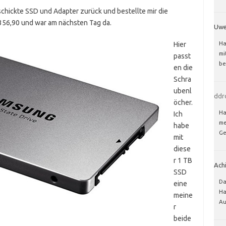
schickte SSD und Adapter zurück und bestellte mir die
 356,90 und war am nächsten Tag da.
Uw
Ha
Hier
mi
passt
be
en die
Schra
ubenl
ddr
öcher.
Ha
Ich
me
habe
Ge
mit
diese
r 1 TB
Ach
SSD
Da
eine
Ha
meine
Au
r
beide