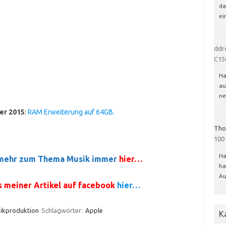
da
ei
ddr
C15
Ha
au
ne
er 2015
:
RAM Erweiterung auf 64GB.
Tho
100
Ha
d mehr zum Thema Musik immer
hier…
ha
Au
is meiner Artikel auf facebook
hier…
ikproduktion
Schlagwörter:
Apple
K