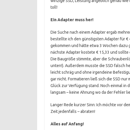
winzige SSD, Leistung angeblich genau wie b
toll!
Ein Adapter muss her!
Die Suche nach einem Adapter ergab mehrere
bestellte ich den günstigsten Adapter für € 
gekommen und hätte etwa 3 Wochen dazu gebr
nächste Adapter kostete € 15,33 und sollte
Die Baugröße stimmte, aber die Schraubenl
unten!). Außerdem musste die SSD falsch he
leicht schräg und ohne irgendeine Befestigu
gar nicht. Formatieren ließ sich die SSD nur
Glück zur Verfügung stand. Noch einmal in 
langsam – keine Ahnung wo da der Fehler lie
Langer Rede kurzer Sinn: Ich möchte vor de
Zeit jedenfalls – abraten!
Alles auf Anfang!