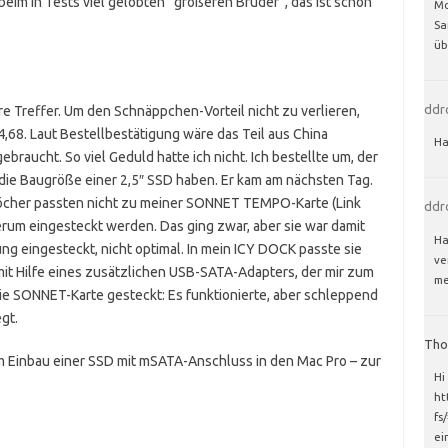
eim in Tests viel gelobten “größeren Bruder”, das ist schon
Mo
Sa
ü
ddr
 Treffer. Um den Schnäppchen-Vorteil nicht zu verlieren,
4,68. Laut Bestellbestätigung wäre das Teil aus China
Ha
aucht. So viel Geduld hatte ich nicht. Ich bestellte um, der
 die Baugröße einer 2,5″ SSD haben. Er kam am nächsten Tag.
öcher passten nicht zu meiner SONNET TEMPO-Karte (Link
ddr
rum eingesteckt werden. Das ging zwar, aber sie war damit
Ha
ng eingesteckt, nicht optimal. In mein ICY DOCK passte sie
ve
 mit Hilfe eines zusätzlichen USB-SATA-Adapters, der mir zum
me
die SONNET-Karte gesteckt: Es funktionierte, aber schleppend
gt.
Tho
m Einbau einer SSD mit mSATA-Anschluss in den Mac Pro – zur
Hi
ht
fs
ei