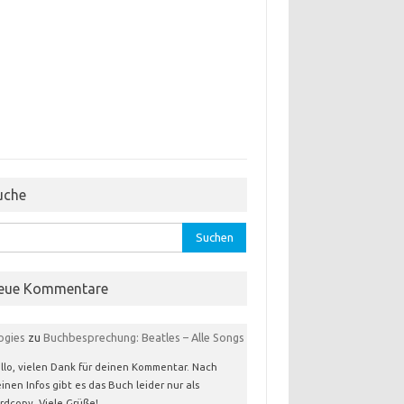
uche
hen
:
eue Kommentare
ogies
zu
Buchbesprechung: Beatles – Alle Songs
llo, vielen Dank für deinen Kommentar. Nach
inen Infos gibt es das Buch leider nur als
rdcopy. Viele Grüße!