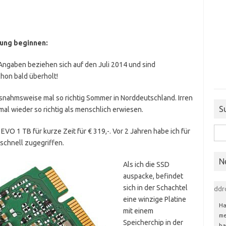
nung beginnen:
Angaben beziehen sich auf den Juli 2014 und sind
hon bald überholt!
usnahmsweise mal so richtig Sommer in Norddeutschland. Irren
S
mal wieder so richtig als menschlich erwiesen.
Suc
O 1 TB für kurze Zeit für € 319,-. Vor 2 Jahren habe ich für
schnell zugegriffen.
nach
N
Als ich die SSD
auspacke, befindet
sich in der Schachtel
ddr
eine winzige Platine
Ha
mit einem
me
Speicherchip in der
ha