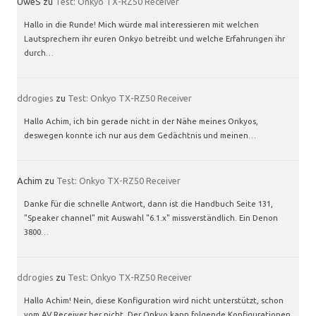
UweS
zu
Test: Onkyo TX-RZ50 Receiver
Hallo in die Runde! Mich würde mal interessieren mit welchen
Lautsprechern ihr euren Onkyo betreibt und welche Erfahrungen ihr
durch…
ddrogies
zu
Test: Onkyo TX-RZ50 Receiver
Hallo Achim, ich bin gerade nicht in der Nähe meines Onkyos,
deswegen konnte ich nur aus dem Gedächtnis und meinen…
Achim
zu
Test: Onkyo TX-RZ50 Receiver
Danke für die schnelle Antwort, dann ist die Handbuch Seite 131,
"Speaker channel" mit Auswahl "6.1.x" missverständlich. Ein Denon
3800…
ddrogies
zu
Test: Onkyo TX-RZ50 Receiver
Hallo Achim! Nein, diese Konfiguration wird nicht unterstützt, schon
vom AV Receiver her nicht. Der Onkyo kann folgende Konfigurationen