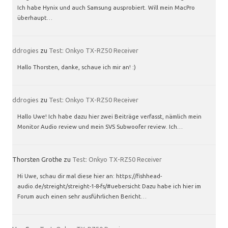
Ich habe Hynix und auch Samsung ausprobiert. Will mein MacPro
überhaupt…
ddrogies
zu
Test: Onkyo TX-RZ50 Receiver
Hallo Thorsten, danke, schaue ich mir an! :)
ddrogies
zu
Test: Onkyo TX-RZ50 Receiver
Hallo Uwe! Ich habe dazu hier zwei Beiträge verfasst, nämlich mein
Monitor Audio review und mein SVS Subwoofer review. Ich…
Thorsten Grothe
zu
Test: Onkyo TX-RZ50 Receiver
Hi Uwe, schau dir mal diese hier an: https://fishhead-
audio.de/streight/streight-1-8-fs/#uebersicht Dazu habe ich hier im
Forum auch einen sehr ausführlichen Bericht…