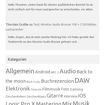
Hallo Thorsten, vielen Dank für deinen ausführlichen Bericht! Es ist
nicht einfach sich für neue Lautsprecher zu entscheiden, vor allem…
Thorsten Grothe
zu
Test: Monitor Audio Bronze 100 + C150 Mitten
Lautsprecher
Hallo Jürgen, das ist mein zweiter Beitrag hier. Ich habe gerade den
Testbericht zu den Monitor Audio Bronze gelesen und…
Kategorien
Allgemein
Audio
Back to
Android
ARC 2
DAW
Buchrezension
the moon
Black Friday
Elektronik
Filmmusik
Foto
Gaming
Filmkritik
Gitarre
iOS
Interview
Geschenkideen
Geschenktipps
Musik
Mix
Logic Pro X
Mastering