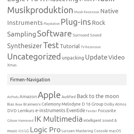
Musikproduktion
Native
Musik Rezension
Plug-ins
Instruments
Rock
Playstation
Software
Sampling
Surround Sound
Test
Synthesizer
Tutorial
TV Rezension
Uncategorized
Update
Video
unpacking
Xmas
Firmen-Navigation
Apple
Back to the moon
Amazon
Audified
AirPods
Celemony Melodyne
D 16 Group
Bias
Brainworx
Dolby Atmos
Bose
e-instruments
Eventide
DVD Lernkurs
Focusrite
Fender
IK Multimedia
intelligent sound &
Gibson
Hammond
Logic Pro
music
LG
Lurssen Mastering Console
macOS
iOS