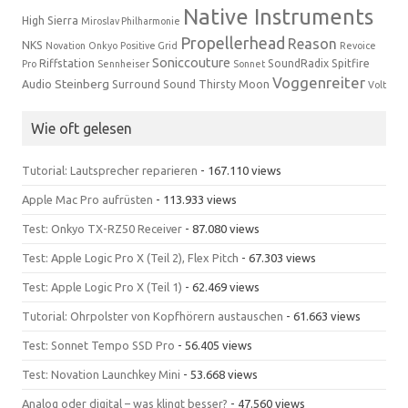
Native Instruments
High Sierra
Miroslav Philharmonie
Propellerhead
Reason
NKS
Novation
Onkyo
Positive Grid
Revoice
Soniccouture
Riffstation
SoundRadix
Spitfire
Pro
Sennheiser
Sonnet
Voggenreiter
Steinberg
Audio
Surround Sound
Thirsty Moon
Volt
Wie oft gelesen
Tutorial: Lautsprecher reparieren
- 167.110 views
Apple Mac Pro aufrüsten
- 113.933 views
Test: Onkyo TX-RZ50 Receiver
- 87.080 views
Test: Apple Logic Pro X (Teil 2), Flex Pitch
- 67.303 views
Test: Apple Logic Pro X (Teil 1)
- 62.469 views
Tutorial: Ohrpolster von Kopfhörern austauschen
- 61.663 views
Test: Sonnet Tempo SSD Pro
- 56.405 views
Test: Novation Launchkey Mini
- 53.668 views
Analog oder digital – was klingt besser?
- 47.560 views