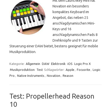
Mit dem Launchkey Mini hat
Novation ein besonders
kompaktes Keyboard im
Angebot, das neben 25
anschlagdynamischen Mini-
Keys und 16
anschlagdynamischen Pads 8
Drehknöpfe und 9 Tasten zur
Steuerung einer DAW bietet, bestens geeignet für mobile
Musikproduktion.
Kategorie:
Allgemein
DAW
Elektronik
iOS
Logic Pro X
Musikproduktion
Test
Schlagwörter:
Apple
,
Focusrite
,
Logic
Pro
,
Native Instruments
,
Novation
,
Reason
Test: Propellerhead Reason
10