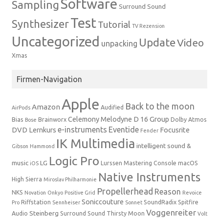
Software
Sampling
Surround Sound
Test
Synthesizer
Tutorial
TV Rezension
Uncategorized
Update
Video
unpacking
Xmas
Firmen-Navigation
Apple
Back to the moon
Amazon
Audified
AirPods
Celemony Melodyne
D 16 Group
Bias
Brainworx
Dolby Atmos
Bose
e-instruments
Eventide
DVD Lernkurs
Focusrite
Fender
IK Multimedia
intelligent sound &
Gibson
Hammond
Logic Pro
music
LG
Lurssen Mastering Console
macOS
iOS
Native Instruments
High Sierra
Miroslav Philharmonie
Propellerhead
Reason
NKS
Novation
Onkyo
Positive Grid
Revoice
Soniccouture
Riffstation
SoundRadix
Spitfire
Pro
Sennheiser
Sonnet
Voggenreiter
Steinberg
Audio
Surround Sound
Thirsty Moon
Volt