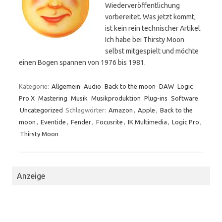
Wiederveröffentlichung
vorbereitet. Was jetzt kommt,
ist kein rein technischer Artikel.
Ich habe bei Thirsty Moon
selbst mitgespielt und möchte
einen Bogen spannen von 1976 bis 1981.
Kategorie:
Allgemein
Audio
Back to the moon
DAW
Logic
Pro X
Mastering
Musik
Musikproduktion
Plug-ins
Software
Uncategorized
Schlagwörter:
Amazon
,
Apple
,
Back to the
moon
,
Eventide
,
Fender
,
Focusrite
,
IK Multimedia
,
Logic Pro
,
Thirsty Moon
Anzeige