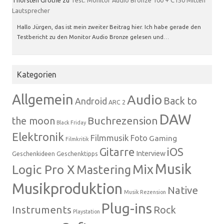
Lautsprecher
Hallo Jürgen, das ist mein zweiter Beitrag hier. Ich habe gerade den
Testbericht zu den Monitor Audio Bronze gelesen und…
Kategorien
Allgemein
Audio
Back to
Android
ARC 2
DAW
Buchrezension
the moon
Black Friday
Elektronik
Filmmusik
Foto
Gaming
Filmkritik
Gitarre
iOS
Interview
Geschenkideen
Geschenktipps
Musik
Mix
Logic Pro X
Mastering
Musikproduktion
Native
Musik Rezension
Plug-ins
Instruments
Rock
Playstation