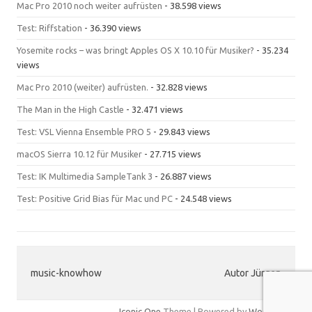
Mac Pro 2010 noch weiter aufrüsten
- 38.598 views
Test: Riffstation
- 36.390 views
Yosemite rocks – was bringt Apples OS X 10.10 für Musiker?
- 35.234
views
Mac Pro 2010 (weiter) aufrüsten.
- 32.828 views
The Man in the High Castle
- 32.471 views
Test: VSL Vienna Ensemble PRO 5
- 29.843 views
macOS Sierra 10.12 für Musiker
- 27.715 views
Test: IK Multimedia SampleTank 3
- 26.887 views
Test: Positive Grid Bias für Mac und PC
- 24.548 views
music-knowhow
Autor Jürgen
Iconic One
Theme | Powered by
Wordpress