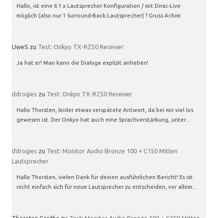
Hallo, ist eine 6.1.x Lautsprecher Konfiguration / mit Dirac-Live
möglich (also nur 1 Surround-Back Lautsprecher) ? Gruss Achim
UweS
zu
Test: Onkyo TX-RZ50 Receiver
Ja hat er! Man kann die Dialoge explizit anheben!
ddrogies
zu
Test: Onkyo TX-RZ50 Receiver
Hallo Thorsten, leider etwas verspätete Antwort, da bei mir viel los
gewesen ist. Der Onkyo hat auch eine Sprachverstärkung, unter…
ddrogies
zu
Test: Monitor Audio Bronze 100 + C150 Mitten
Lautsprecher
Hallo Thorsten, vielen Dank für deinen ausführlichen Bericht! Es ist
nicht einfach sich für neue Lautsprecher zu entscheiden, vor allem…
Thorsten Grothe
zu
Test: Monitor Audio Bronze 100 + C150 Mitten