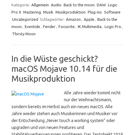
Kategorie:
Allgemein
Audio
Back to the moon
DAW
Logic
Pro X
Mastering
Musik
Musikproduktion
Plug-ins
Software
Uncategorized
Schlagwörter:
Amazon
,
Apple
,
Back to the
moon
,
Eventide
,
Fender
,
Focusrite
,
IK Multimedia
,
Logic Pro
,
Thirsty Moon
In die Wüste geschickt?
macOS Mojave 10.14 für die
Musikproduktion
Alle Jahre wieder kommt nicht
nur der Weihnachtsmann,
sondern bereits im Herbst auch ein neues macOS. Alle
Jahre wieder stehen auch Musikerinnen und Musiker vor
der Entscheidung „Never touch a working system“ oder
upgraden und von neuen Features und
Stabilitätsverbesserungen profitieren. Das Testobjekt 2018