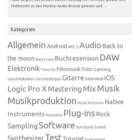
Testbericht zu den Monitor Audio Bronze gelesen und…
Kategorien
Allgemein
Audio
Back to
Android
ARC 2
DAW
Buchrezension
the moon
Black Friday
Elektronik
Filmmusik
Foto
Gaming
Filmkritik
Gitarre
iOS
Interview
Geschenkideen
Geschenktipps
Musik
Mix
Logic Pro X
Mastering
Musikproduktion
Native
Musik Rezension
Plug-ins
Instruments
Rock
Playstation
Software
Sampling
Surround Sound
Test
Synthesizer
Tutorial
TV Rezension