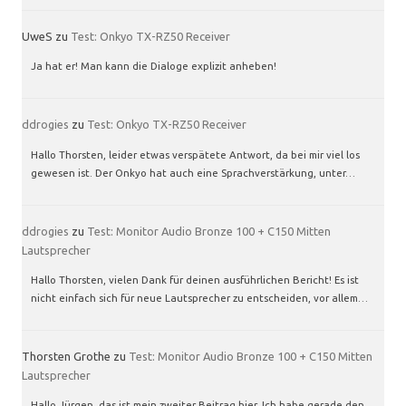
UweS
zu
Test: Onkyo TX-RZ50 Receiver
Ja hat er! Man kann die Dialoge explizit anheben!
ddrogies
zu
Test: Onkyo TX-RZ50 Receiver
Hallo Thorsten, leider etwas verspätete Antwort, da bei mir viel los
gewesen ist. Der Onkyo hat auch eine Sprachverstärkung, unter…
ddrogies
zu
Test: Monitor Audio Bronze 100 + C150 Mitten
Lautsprecher
Hallo Thorsten, vielen Dank für deinen ausführlichen Bericht! Es ist
nicht einfach sich für neue Lautsprecher zu entscheiden, vor allem…
Thorsten Grothe
zu
Test: Monitor Audio Bronze 100 + C150 Mitten
Lautsprecher
Hallo Jürgen, das ist mein zweiter Beitrag hier. Ich habe gerade den