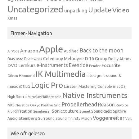
Uncategorized
Update
Video
unpacking
Xmas
Firmen-Navigation
Apple
Back to the moon
Amazon
Audified
AirPods
Celemony Melodyne
D 16 Group
Bias
Brainworx
Dolby Atmos
Bose
e-instruments
Eventide
DVD Lernkurs
Focusrite
Fender
IK Multimedia
intelligent sound &
Gibson
Hammond
Logic Pro
music
LG
Lurssen Mastering Console
macOS
iOS
Native Instruments
High Sierra
Miroslav Philharmonie
Propellerhead
Reason
NKS
Novation
Onkyo
Positive Grid
Revoice
Soniccouture
Riffstation
SoundRadix
Spitfire
Pro
Sennheiser
Sonnet
Voggenreiter
Steinberg
Audio
Surround Sound
Thirsty Moon
Volt
Wie oft gelesen