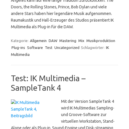
Angeles kann auf eine lange Tradition zurückblicken. The
Doors, the Rolling Stones, Prince, Bob Dylan und viele
andere Stars haben hier legendäre Musik aufgenommen.
Raumakustik und Hall-Erzeuger des Studios präsentiert IK
Multimedia als Plug-in für die DAW.
Kategorie:
Allgemein
DAW
Mastering
Mix
Musikproduktion
Plug-ins
Software
Test
Uncategorized
Schlagwörter:
IK
Multimedia
Test: IK Multimedia –
SampleTank 4
Mit der Version SampleTank 4
wird IK Multimedias Sampling-
und Groove-Software zur
virtuellen Workstation, Stand-
Alone oder als Plug-in. Sound-Engine und Disk-streaming