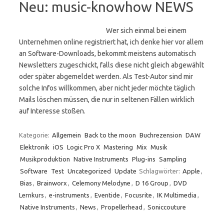
Neu: music-knowhow NEWS
Wer sich einmal bei einem
Unternehmen online registriert hat, ich denke hier vor allem
an Software-Downloads, bekommt meistens automatisch
Newsletters zugeschickt, falls diese nicht gleich abgewählt
oder später abgemeldet werden. Als Test-Autor sind mir
solche Infos willkommen, aber nicht jeder möchte täglich
Mails löschen müssen, die nur in seltenen Fällen wirklich
auf Interesse stoßen.
Kategorie:
Allgemein
Back to the moon
Buchrezension
DAW
Elektronik
iOS
Logic Pro X
Mastering
Mix
Musik
Musikproduktion
Native Instruments
Plug-ins
Sampling
Software
Test
Uncategorized
Update
Schlagwörter:
Apple
,
Bias
,
Brainworx
,
Celemony Melodyne
,
D 16 Group
,
DVD
Lernkurs
,
e-instruments
,
Eventide
,
Focusrite
,
IK Multimedia
,
Native Instruments
,
News
,
Propellerhead
,
Soniccouture