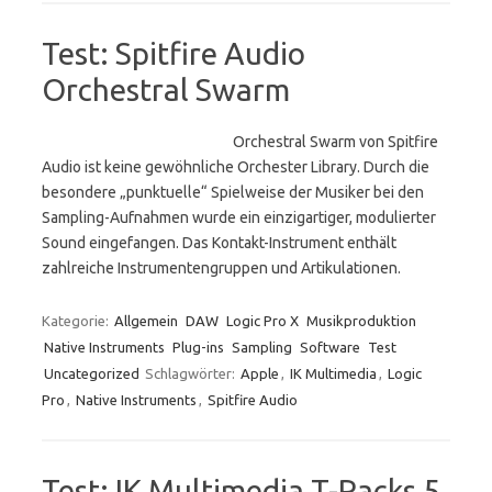
Test: Spitfire Audio
Orchestral Swarm
Orchestral Swarm von Spitfire
Audio ist keine gewöhnliche Orchester Library. Durch die
besondere „punktuelle“ Spielweise der Musiker bei den
Sampling-Aufnahmen wurde ein einzigartiger, modulierter
Sound eingefangen. Das Kontakt-Instrument enthält
zahlreiche Instrumentengruppen und Artikulationen.
Kategorie:
Allgemein
DAW
Logic Pro X
Musikproduktion
Native Instruments
Plug-ins
Sampling
Software
Test
Uncategorized
Schlagwörter:
Apple
,
IK Multimedia
,
Logic
Pro
,
Native Instruments
,
Spitfire Audio
Test: IK Multimedia T-Racks 5