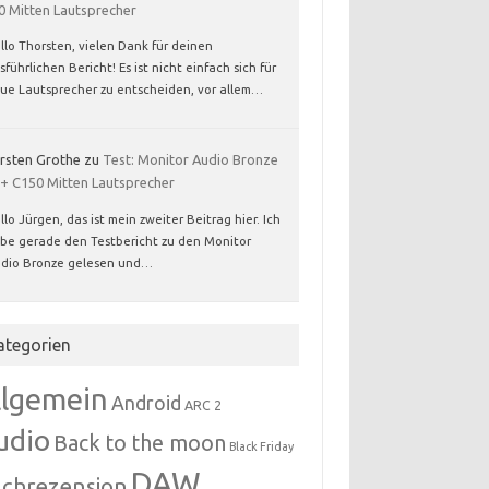
0 Mitten Lautsprecher
llo Thorsten, vielen Dank für deinen
sführlichen Bericht! Es ist nicht einfach sich für
ue Lautsprecher zu entscheiden, vor allem…
rsten Grothe
zu
Test: Monitor Audio Bronze
 + C150 Mitten Lautsprecher
llo Jürgen, das ist mein zweiter Beitrag hier. Ich
be gerade den Testbericht zu den Monitor
dio Bronze gelesen und…
ategorien
llgemein
Android
ARC 2
udio
Back to the moon
Black Friday
DAW
chrezension