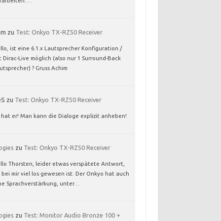
rarbeiten:…
im
zu
Test: Onkyo TX-RZ50 Receiver
llo, ist eine 6.1.x Lautsprecher Konfiguration /
t Dirac-Live möglich (also nur 1 Surround-Back
utsprecher) ? Gruss Achim
eS
zu
Test: Onkyo TX-RZ50 Receiver
 hat er! Man kann die Dialoge explizit anheben!
ogies
zu
Test: Onkyo TX-RZ50 Receiver
llo Thorsten, leider etwas verspätete Antwort,
 bei mir viel los gewesen ist. Der Onkyo hat auch
ne Sprachverstärkung, unter…
ogies
zu
Test: Monitor Audio Bronze 100 +