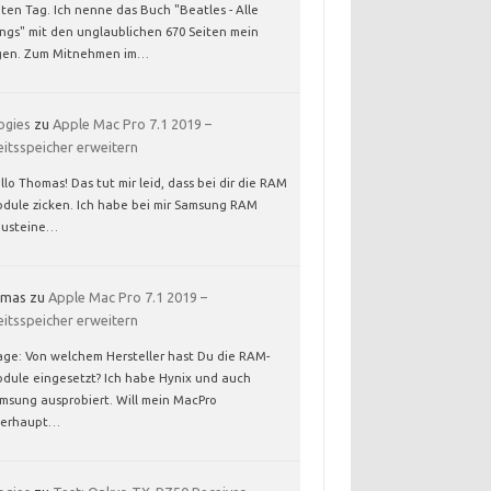
ten Tag. Ich nenne das Buch "Beatles - Alle
ngs" mit den unglaublichen 670 Seiten mein
gen. Zum Mitnehmen im…
ogies
zu
Apple Mac Pro 7.1 2019 –
eitsspeicher erweitern
llo Thomas! Das tut mir leid, dass bei dir die RAM
dule zicken. Ich habe bei mir Samsung RAM
usteine…
omas
zu
Apple Mac Pro 7.1 2019 –
eitsspeicher erweitern
age: Von welchem Hersteller hast Du die RAM-
dule eingesetzt? Ich habe Hynix und auch
msung ausprobiert. Will mein MacPro
berhaupt…