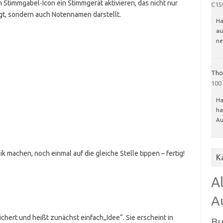
m Stimmgabel-Icon ein Stimmgerät aktivieren, das nicht nur
C15
t, sondern auch Notennamen darstellt.
Ha
au
ne
Tho
100
Ha
ha
Au
ik machen, noch einmal auf die gleiche Stelle tippen – fertig!
K
A
A
hert und heißt zunächst einfach„Idee“. Sie erscheint in
Bu