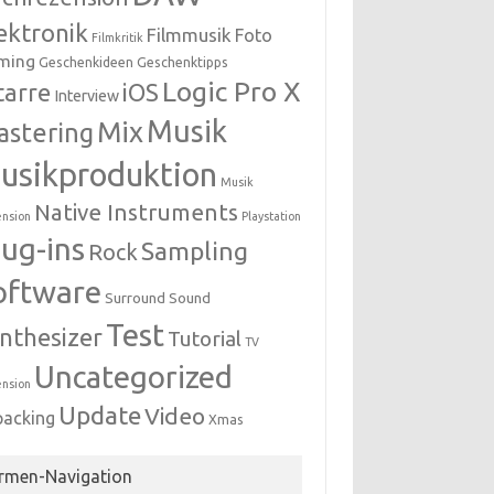
ektronik
Filmmusik
Foto
Filmkritik
ming
Geschenkideen
Geschenktipps
Logic Pro X
tarre
iOS
Interview
Musik
Mix
astering
usikproduktion
Musik
Native Instruments
nsion
Playstation
lug-ins
Sampling
Rock
oftware
Surround Sound
Test
nthesizer
Tutorial
TV
Uncategorized
nsion
Update
Video
packing
Xmas
irmen-Navigation