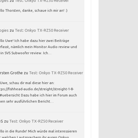
ogies
zu
Test: Onkyo TX-RZ50 Receiver
llo Thorsten, danke, schaue ich mir an! :)
ogies
zu
Test: Onkyo TX-RZ50 Receiver
llo Uwe! Ich habe dazu hier zwei Beiträge
rfasst, nämlich mein Monitor Audio review und
in SVS Subwoofer review. Ich…
rsten Grothe
zu
Test: Onkyo TX-RZ50 Receiver
 Uwe, schau dir mal diese hier an:
tps://fishhead-audio.de/streight/streight-1-8-
/#uebersicht Dazu habe ich hier im Forum auch
nen sehr ausführlichen Bericht…
eS
zu
Test: Onkyo TX-RZ50 Receiver
llo in die Runde! Mich würde mal interessieren
t welchen Lautsprechern ihr euren Onkyo