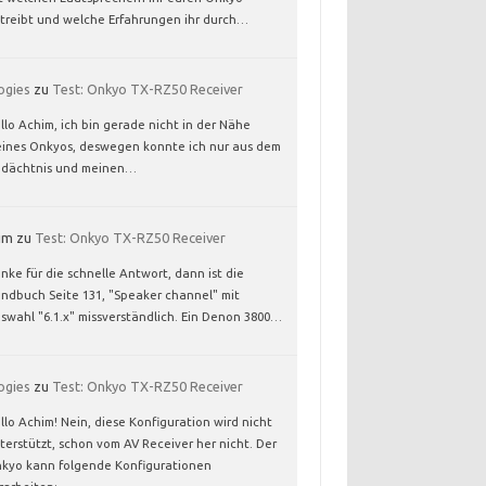
treibt und welche Erfahrungen ihr durch…
ogies
zu
Test: Onkyo TX-RZ50 Receiver
llo Achim, ich bin gerade nicht in der Nähe
ines Onkyos, deswegen konnte ich nur aus dem
dächtnis und meinen…
im
zu
Test: Onkyo TX-RZ50 Receiver
nke für die schnelle Antwort, dann ist die
ndbuch Seite 131, "Speaker channel" mit
swahl "6.1.x" missverständlich. Ein Denon 3800…
ogies
zu
Test: Onkyo TX-RZ50 Receiver
llo Achim! Nein, diese Konfiguration wird nicht
terstützt, schon vom AV Receiver her nicht. Der
kyo kann folgende Konfigurationen