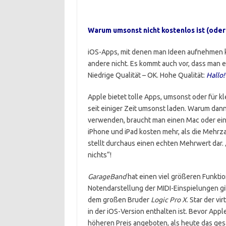
Warum umsonst nicht kostenlos ist (oder
iOS-Apps, mit denen man Ideen aufnehmen k
andere nicht. Es kommt auch vor, dass man 
Niedrige Qualität – OK. Hohe Qualität:
Hallo!
Apple bietet tolle Apps, umsonst oder für k
seit einiger Zeit umsonst laden. Warum dann
verwenden, braucht man einen Mac oder ein 
iPhone und iPad kosten mehr, als die Mehrz
stellt durchaus einen echten Mehrwert dar. 
nichts“!
GarageBand
hat einen viel größeren Funkti
Notendarstellung der MIDI-Einspielungen gib
dem großen Bruder
Logic
Pro X
. Star der v
in der iOS-Version enthalten ist. Bevor App
höheren Preis angeboten, als heute das ge