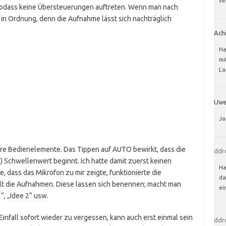
ve
sodass keine Übersteuerungen auftreten. Wenn man nach
ch in Ordnung, denn die Aufnahme lässt sich nachträglich
Ach
Ha
mi
La
Uw
Ja
ere Bedienelemente. Das Tippen auf AUTO bewirkt, dass die
ddr
) Schwellenwert beginnt. Ich hatte damit zuerst keinen
Ha
te, dass das Mikrofon zu mir zeigte, funktionierte die
da
lt die Aufnahmen. Diese lassen sich benennen; macht man
ei
“, „Idee 2“ usw.
Einfall sofort wieder zu vergessen, kann auch erst einmal sein
ddr