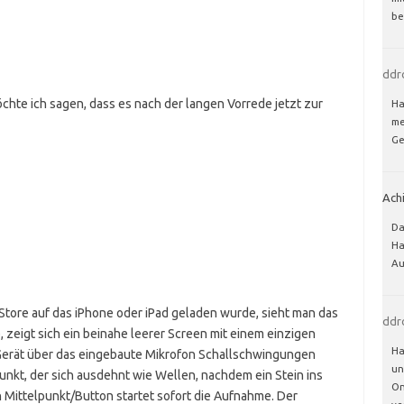
be
ddr
te ich sagen, dass es nach der langen Vorrede jetzt zur
Ha
me
Ge
Ach
Da
Ha
Au
tore auf das iPhone oder iPad geladen wurde, sieht man das
ddr
, zeigt sich ein beinahe leerer Screen mit einem einzigen
Ha
Gerät über das eingebaute Mikrofon Schallschwingungen
un
unkt, der sich ausdehnt wie Wellen, nachdem ein Stein ins
On
Mittelpunkt/Button startet sofort die Aufnahme. Der