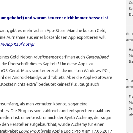
Gu
So
Ei
 umgekehrt) und warum teuerer nicht immer besser ist.
ann, gibt es mehrfach im App-Store. Manche kosten Geld,
ddr
eine Aufnahme aus einer kostenlosen App exportieren will.
Arb
 In-App Kauf nötig!
Ha
Mo
leines Geld. Neben
Musikmemos
darf man auch
GarageBand
Ba
 die Überschrift dieses Kapitels? Um diese Apps zu
iOS-Gerät. Macs sind teuerer als die meisten Windows-PCs,
ahl der Android-Handys und Tablets. Aber die Apple-Software
Th
„Kostet nichts extra“ bedeutet keinesfalls „taugt auch
Arb
Fr
Mo
onsumfang, als man vermuten könnte, sogar eine
Sa
t es. Die Plug-ins sind zahlreich und entsprechen qualitativ
ü
irtuellen Instrumente ist für mich der Synth Alchemy, der sogar
le den Hersteller aufgekauft hat, wurde Alchemy für einen
samt Paket
Logic Pro X
(Preis Apple Logic Pro X am 17.06.2017