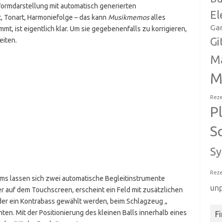
nformdarstellung mit automatisch generierten
El
, Tonart, Harmoniefolge – das kann
Musikmemos
alles
Ga
mt, ist eigentlich klar. Um sie gegebenenfalls zu korrigieren,
Gi
eiten.
M
M
Reze
P
S
Sy
Reze
ums lassen sich zwei automatische Begleitinstrumente
un
er auf dem Touchscreen, erscheint ein Feld mit zusätzlichen
der ein Kontrabass gewählt werden, beim Schlagzeug „
nten. Mit der Positionierung des kleinen Balls innerhalb eines
F