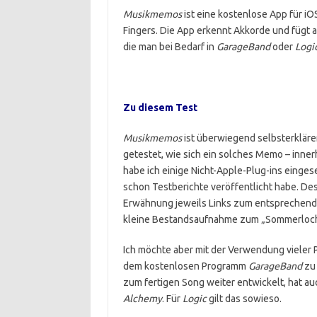
Musikmemos
ist eine kostenlose App für i
Fingers. Die App erkennt Akkorde und fügt 
die man bei Bedarf in
GarageBand
oder
Logi
Zu diesem Test
Musikmemos
ist überwiegend selbsterkläre
getestet, wie sich ein solches Memo – inner
habe ich einige Nicht-Apple-Plug-ins einges
schon Testberichte veröffentlicht habe. Des
Erwähnung jeweils Links zum entsprechend
kleine Bestandsaufnahme zum „Sommerloch“
Ich möchte aber mit der Verwendung vieler P
dem kostenlosen Programm
GarageBand
zu 
zum fertigen Song weiter entwickelt, hat a
Alchemy
. Für
Logic
gilt das sowieso.