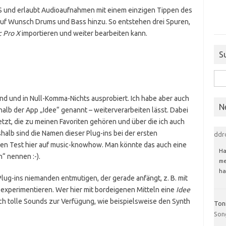
OS und erlaubt Audioaufnahmen mit einem einzigen Tippen des
auf Wunsch Drums und Bass hinzu. So entstehen drei Spuren,
c Pro X
importieren und weiter bearbeiten kann.
S
Suc
nach
nd und in Null-Komma-Nichts ausprobiert. Ich habe aber auch
N
halb der App „Idee“ genannt – weiterverarbeiten lässt. Dabei
etzt, die zu meinen Favoriten gehören und über die ich auch
halb sind die Namen dieser Plug-ins bei der ersten
ddr
en Test hier auf music-knowhow. Man könnte das auch eine
Ha
 nennen :-).
me
ha
lug-ins niemanden entmutigen, der gerade anfängt, z. B. mit
experimentieren. Wer hier mit bordeigenen Mitteln eine
Idee
uch tolle Sounds zur Verfügung, wie beispielsweise den Synth
Ton
Son