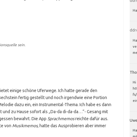
ddr
Ha
ddr
Ha
ionsquelle sein.
ve
me
Tho
Hi
ht
ietet einige schöne Uferwege. Ich hatte gerade den
fs
Bechstein
fertig gestellt und noch irgendwie eine Portion
ei
 Melodie dazu ein, ein Instrumental-Thema. Ich habe es dann
t und zu Hause sofort als „Da-da di-da-da…“- Gesang mit
gessen bewahrt. Die App
Sprachmemos
reichte dafür aus.
Uw
ste von
Musikmemos
, hatte das Ausprobieren aber immer
Ha
mi