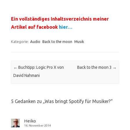
Ein vollständiges Inhaltsverzeichnis meiner
Artikel auf facebook
hier…
Kategorie:
Audio
Back to the moon
Musik
Beitrags-Navigation
←
Buchtipp: Logic Pro X von
Back to the moon 3
→
David Nahmani
5 Gedanken zu „
Was bringt Spotify für Musiker?
“
Heiko
16. November 2014