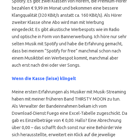
Spotify. Es gibt zwei Klassen von Hörern, die Premium-Hörer
bezahlen € 9,99 im Monat und bekommen eine bessere
Klangqualität (320 KBit/s anstatt ca. 160 KBit/s). Als Hörer
zweiter Klasse ohne Abo wird man mit Werbung
eingedeckt. Es gibt akustische Werbespots wie im Radio
und optische in Form von Bannerwerbung. Ich höre nur sehr
selten Musik mit Spotify und habe die Erfahrung gemacht,
dass bei meinem “Spotify for free” manchmal schon nach
einem Musiktitel ein Werbespot kommt, manchmal aber
auch erst nach drei oder vier Songs.
Wenn die Kasse (leise) klingelt
Meine ersten Erfahrungen als Musiker mit Musik-Streaming
haben mit meiner früheren Band THIRSTY MOON zu tun.
Als Verwalter der Bandeinnahmen bekam ich vom
Download-Dienst Fuego eine Excel-Tabelle zugeschickt. Da
gab es Einzelbeträge von € 0,00. Hallo? Eine Abrechnung
über 0,00 – das schafft doch sonst nur eine Behörde! Wie
sich herausstellte, erweitert ein Klick auf die jeweilige