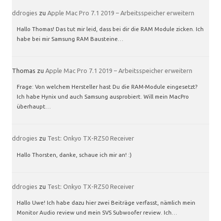
ddrogies
zu
Apple Mac Pro 7.1 2019 – Arbeitsspeicher erweitern
Hallo Thomas! Das tut mir leid, dass bei dir die RAM Module zicken. Ich
habe bei mir Samsung RAM Bausteine…
Thomas
zu
Apple Mac Pro 7.1 2019 – Arbeitsspeicher erweitern
Frage: Von welchem Hersteller hast Du die RAM-Module eingesetzt?
Ich habe Hynix und auch Samsung ausprobiert. Will mein MacPro
überhaupt…
ddrogies
zu
Test: Onkyo TX-RZ50 Receiver
Hallo Thorsten, danke, schaue ich mir an! :)
ddrogies
zu
Test: Onkyo TX-RZ50 Receiver
Hallo Uwe! Ich habe dazu hier zwei Beiträge verfasst, nämlich mein
Monitor Audio review und mein SVS Subwoofer review. Ich…