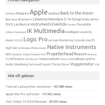
Apple
Back to the moon
Amazon
Audified
AirPods
Celemony Melodyne
D 16 Group
Bias
Brainworx
Dolby Atmos
Bose
e-instruments
Eventide
DVD Lernkurs
Focusrite
Fender
IK Multimedia
intelligent sound &
Gibson
Hammond
Logic Pro
music
LG
Lurssen Mastering Console
macOS
iOS
Native Instruments
High Sierra
Miroslav Philharmonie
Propellerhead
Reason
NKS
Novation
Onkyo
Positive Grid
Revoice
Soniccouture
Riffstation
SoundRadix
Spitfire
Pro
Sennheiser
Sonnet
Voggenreiter
Steinberg
Audio
Surround Sound
Thirsty Moon
Volt
Wie oft gelesen
Tutorial: Lautsprecher reparieren
- 167.089 views
Apple Mac Pro aufrüsten
- 113.922 views
Test: Onkyo TX-RZ50 Receiver
- 87.033 views