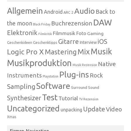
Allgemein
Audio
Back to
Android
ARC 2
DAW
Buchrezension
the moon
Black Friday
Elektronik
Filmmusik
Foto
Gaming
Filmkritik
Gitarre
iOS
Interview
Geschenkideen
Geschenktipps
Musik
Mix
Logic Pro X
Mastering
Musikproduktion
Native
Musik Rezension
Plug-ins
Instruments
Rock
Playstation
Software
Sampling
Surround Sound
Test
Synthesizer
Tutorial
TV Rezension
Uncategorized
Update
Video
unpacking
Xmas
Firmen-Navigation