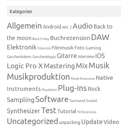
Kategorien
Allgemein
Audio
Back to
Android
ARC 2
DAW
Buchrezension
the moon
Black Friday
Elektronik
Filmmusik
Foto
Gaming
Filmkritik
Gitarre
iOS
Interview
Geschenkideen
Geschenktipps
Musik
Mix
Logic Pro X
Mastering
Musikproduktion
Native
Musik Rezension
Plug-ins
Instruments
Rock
Playstation
Software
Sampling
Surround Sound
Test
Synthesizer
Tutorial
TV Rezension
Uncategorized
Update
Video
unpacking