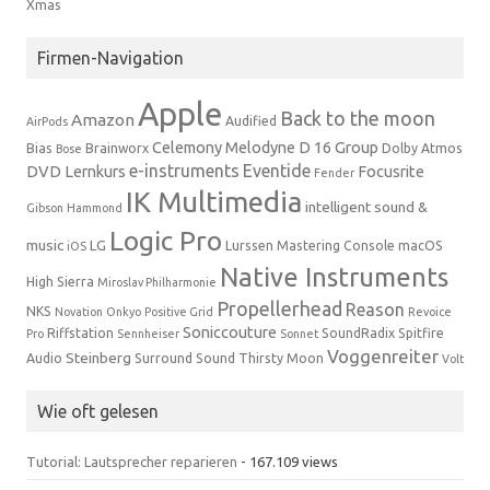
Xmas
Firmen-Navigation
Apple
Back to the moon
Amazon
Audified
AirPods
Celemony Melodyne
D 16 Group
Bias
Brainworx
Dolby Atmos
Bose
e-instruments
Eventide
DVD Lernkurs
Focusrite
Fender
IK Multimedia
intelligent sound &
Gibson
Hammond
Logic Pro
music
LG
Lurssen Mastering Console
macOS
iOS
Native Instruments
High Sierra
Miroslav Philharmonie
Propellerhead
Reason
NKS
Novation
Onkyo
Positive Grid
Revoice
Soniccouture
Riffstation
SoundRadix
Spitfire
Pro
Sennheiser
Sonnet
Voggenreiter
Steinberg
Audio
Surround Sound
Thirsty Moon
Volt
Wie oft gelesen
Tutorial: Lautsprecher reparieren
- 167.109 views