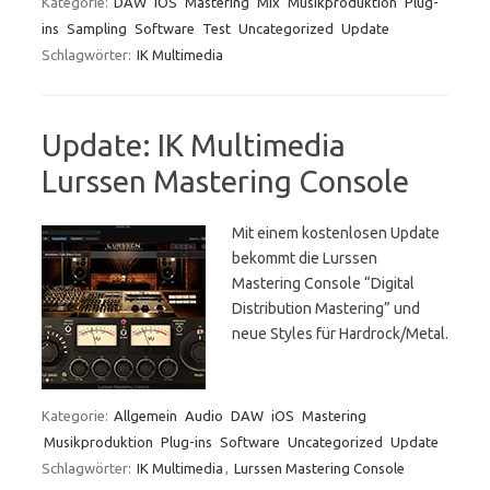
Kategorie:
DAW
iOS
Mastering
Mix
Musikproduktion
Plug-
ins
Sampling
Software
Test
Uncategorized
Update
Schlagwörter:
IK Multimedia
Update: IK Multimedia
Lurssen Mastering Console
Mit einem kostenlosen Update
bekommt die Lurssen
Mastering Console “Digital
Distribution Mastering” und
neue Styles für Hardrock/Metal.
Kategorie:
Allgemein
Audio
DAW
iOS
Mastering
Musikproduktion
Plug-ins
Software
Uncategorized
Update
Schlagwörter:
IK Multimedia
,
Lurssen Mastering Console