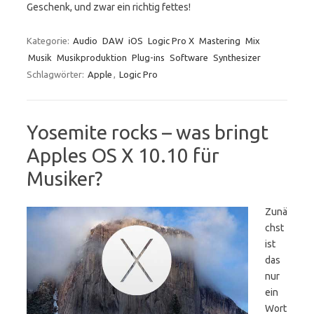
Geschenk, und zwar ein richtig fettes!
Kategorie:
Audio
DAW
iOS
Logic Pro X
Mastering
Mix
Musik
Musikproduktion
Plug-ins
Software
Synthesizer
Schlagwörter:
Apple
,
Logic Pro
Yosemite rocks – was bringt
Apples OS X 10.10 für
Musiker?
Zunä
chst
ist
das
nur
ein
Wort