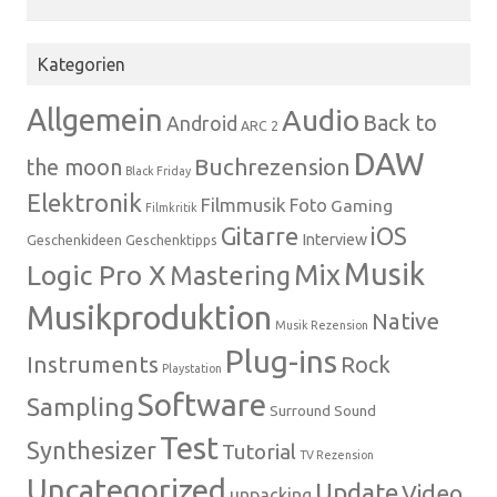
Kategorien
Allgemein
Audio
Back to
Android
ARC 2
DAW
Buchrezension
the moon
Black Friday
Elektronik
Filmmusik
Foto
Gaming
Filmkritik
Gitarre
iOS
Interview
Geschenkideen
Geschenktipps
Musik
Mix
Logic Pro X
Mastering
Musikproduktion
Native
Musik Rezension
Plug-ins
Instruments
Rock
Playstation
Software
Sampling
Surround Sound
Test
Synthesizer
Tutorial
TV Rezension
Uncategorized
Update
Video
unpacking