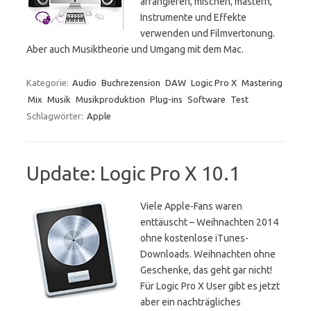
arrangieren, mischen, mastern,
Instrumente und Effekte
verwenden und Filmvertonung.
Aber auch Musiktheorie und Umgang mit dem Mac.
Kategorie:
Audio
Buchrezension
DAW
Logic Pro X
Mastering
Mix
Musik
Musikproduktion
Plug-ins
Software
Test
Schlagwörter:
Apple
Update: Logic Pro X 10.1
Viele Apple-Fans waren
enttäuscht – Weihnachten 2014
ohne kostenlose iTunes-
Downloads. Weihnachten ohne
Geschenke, das geht gar nicht!
Für Logic Pro X User gibt es jetzt
aber ein nachträgliches