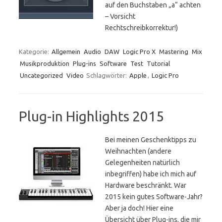
auf den Buchstaben „a“ achten
– Vorsicht
Rechtschreibkorrektur!)
Kategorie:
Allgemein
Audio
DAW
Logic Pro X
Mastering
Mix
Musikproduktion
Plug-ins
Software
Test
Tutorial
Uncategorized
Video
Schlagwörter:
Apple
,
Logic Pro
Plug-in Highlights 2015
Bei meinen Geschenktipps zu
Weihnachten (andere
Gelegenheiten natürlich
inbegriffen) habe ich mich auf
Hardware beschränkt. War
2015 kein gutes Software-Jahr?
Aber ja doch! Hier eine
Übersicht über Plug-ins, die mir