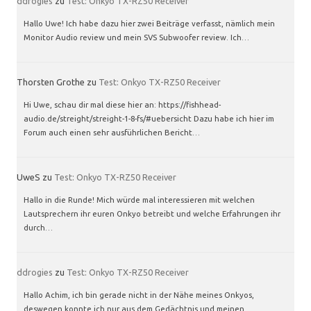
ddrogies
zu
Test: Onkyo TX-RZ50 Receiver
Hallo Uwe! Ich habe dazu hier zwei Beiträge verfasst, nämlich mein
Monitor Audio review und mein SVS Subwoofer review. Ich…
Thorsten Grothe
zu
Test: Onkyo TX-RZ50 Receiver
Hi Uwe, schau dir mal diese hier an: https://fishhead-
audio.de/streight/streight-1-8-fs/#uebersicht Dazu habe ich hier im
Forum auch einen sehr ausführlichen Bericht…
UweS
zu
Test: Onkyo TX-RZ50 Receiver
Hallo in die Runde! Mich würde mal interessieren mit welchen
Lautsprechern ihr euren Onkyo betreibt und welche Erfahrungen ihr
durch…
ddrogies
zu
Test: Onkyo TX-RZ50 Receiver
Hallo Achim, ich bin gerade nicht in der Nähe meines Onkyos,
deswegen konnte ich nur aus dem Gedächtnis und meinen…