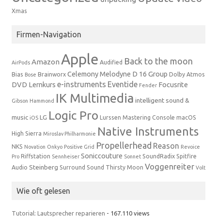
Xmas
Firmen-Navigation
Apple
Back to the moon
Amazon
Audified
AirPods
Celemony Melodyne
D 16 Group
Bias
Brainworx
Dolby Atmos
Bose
e-instruments
Eventide
DVD Lernkurs
Focusrite
Fender
IK Multimedia
intelligent sound &
Gibson
Hammond
Logic Pro
music
LG
Lurssen Mastering Console
macOS
iOS
Native Instruments
High Sierra
Miroslav Philharmonie
Propellerhead
Reason
NKS
Novation
Onkyo
Positive Grid
Revoice
Soniccouture
Riffstation
SoundRadix
Spitfire
Pro
Sennheiser
Sonnet
Voggenreiter
Steinberg
Audio
Surround Sound
Thirsty Moon
Volt
Wie oft gelesen
Tutorial: Lautsprecher reparieren
- 167.110 views