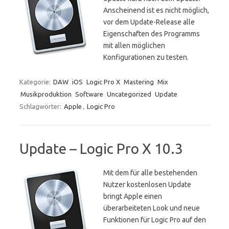
Anscheinend ist es nicht möglich,
vor dem Update-Release alle
Eigenschaften des Programms
mit allen möglichen
Konfigurationen zu testen.
Kategorie:
DAW
iOS
Logic Pro X
Mastering
Mix
Musikproduktion
Software
Uncategorized
Update
Schlagwörter:
Apple
,
Logic Pro
Update – Logic Pro X 10.3
Mit dem für alle bestehenden
Nutzer kostenlosen Update
bringt Apple einen
überarbeiteten Look und neue
Funktionen für Logic Pro auf den