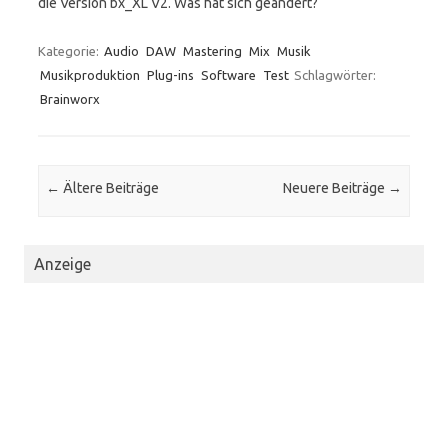
die Version bx_XL V2. Was hat sich geändert?
Kategorie:
Audio
DAW
Mastering
Mix
Musik
Musikproduktion
Plug-ins
Software
Test
Schlagwörter:
Brainworx
Beitrags-Navigation
←
Ältere Beiträge
Neuere Beiträge
→
Anzeige